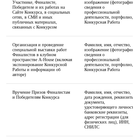
Участнике, Финалисте,
изображение (фотография),
Победителе и их работах на
сведения о
Сайте Конкурса, в социальных
профессиональной
сетях, в СМИ и иных
деятельности, портфолио,
публичных материалах,
Конкурсная Работа
связанных с Конкурсом
Организация и проведение
Фамилия, имя, отчество,
специальной выставки работ
изображение (фотография),
Финалистов в клубном
сведения о
пространстве A-House (включая
профессиональной
экспонирование Конкурсной
деятельности, портфолио,
Работы и информации об
Конкурсная Работа
авторе)
Вручение Призов Финалистам
Фамилия, имя, отчество,
и Победителям Конкурса
дата рождения, реквизиты
документа,
удостоверяющего личность,
банковские реквизиты,
адрес регистрации (для
физических лиц), ИНН,
СНИЛС