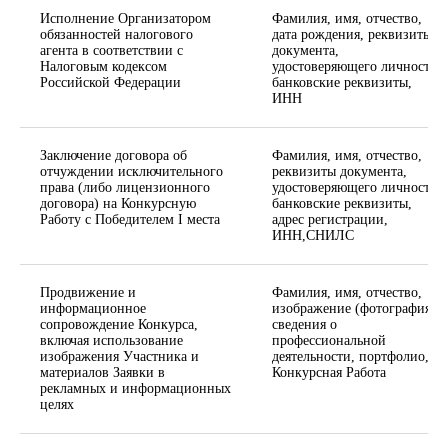
Исполнение Организатором
Фамилия, имя, отчество,
обязанностей налогового
дата рождения, реквизиты
агента в соответствии с
документа,
Налоговым кодексом
удостоверяющего личность,
Российской Федерации
банковские реквизиты,
ИНН
Заключение договора об
Фамилия, имя, отчество,
отчуждении исключительного
реквизиты документа,
права (либо лицензионного
удостоверяющего личность,
договора) на Конкурсную
банковские реквизиты,
Работу с Победителем I места
адрес регистрации,
ИНН,СНИЛС
Продвижение и
Фамилия, имя, отчество,
информационное
изображение (фотография),
сопровождение Конкурса,
сведения о
включая использование
профессиональной
изображения Участника и
деятельности, портфолио,
материалов Заявки в
Конкурсная Работа
рекламных и информационных
целях