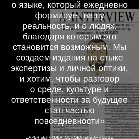
о языке, который ежедневно
формирует нашу
реальность, и о людях,
благодаря которым это
становится возможным. Мы
создаем издания на стыке
экспертизы и личной оптики,
и хотим, чтобы разговор
о среде, культуре и
ответственности за будущее
стал частью
повседневности»
ДАРЬЯ БЕЛЯКОВА, ОСНОВАТЕЛЬ A–HOUSE