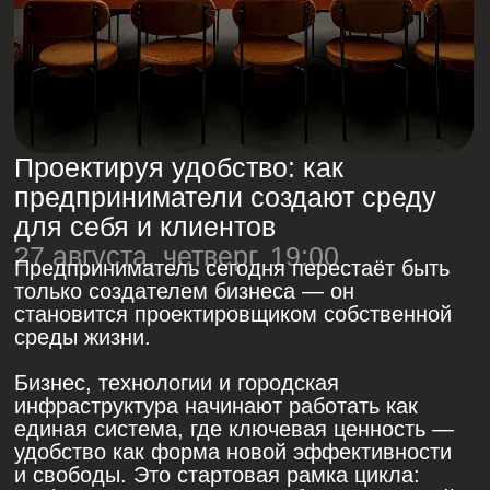
предприниматели создают среду
и «Скандинавия Ава-
для себя и клиентов
Петер», «Севергрупп
22.10
медицина».
27 августа, четверг, 19:00
Предприниматель сегодня перестаёт быть
Кто проектирует современный город
только создателем бизнеса — он
становится проектировщиком собственной
среды жизни.
Модератор: Сергей
Колчин — руководитель
Бизнес, технологии и городская
бюро Le Atelier.
инфраструктура начинают работать как
единая система, где ключевая ценность —
удобство как форма новой эффективности
и свободы. Это стартовая рамка цикла:
фиксирует понятие «удобства как новой
ценности»
связывает предпринимательство с
архитектурой и городской средой
задаёт язык для всех следующих встреч
(здоровье / город / AI)
Программа:
18:30–19:00 сбор гостей
19:00–20:30 паблик ток
20:30–21:00 вопросы и дискуссия
Спикеры:
Денис Кутергин (YouDo), Олег Шапиро
ЗАПИСЬ ЧЕРЕЗ ЛИЧНОГО
(WowHaus), Светлана Михалева
БАНКИРА
(Eggsellent), Ольга Паскина ( NUSELF),
Евгений Давыдов (SETTERS)