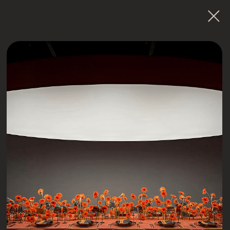
27.08
Проектируя удобство: как
предприниматели создают
среду для себя и клиентов
Модератор: Кира Альтман
— радио и тележурналист,
сценарист, документалист,
ведущий обозреватель
Business FM, автор канала
Altman TV и подкаста
Altman Touch.
24.09
Здоровье как часть среды:
новые технологии для жизни и
бизнеса
Модератор: Ольга
Соколова — генеральный
директор, председатель
совета директоров, Сеть
Проектируя удобство: как
клиник «Скандинавия»