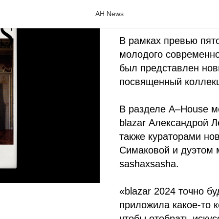
A–News #2
AH News
В рамках превью пят
молодого современно
был представлен нов
посвященный коллек
В разделе A
–
House м
blazar Александрой 
также кураторами но
Симаковой и дуэтом 
sashaxsasha.
«blazar 2024 точно б
приложила какое-то к
чтобы отобрать искус