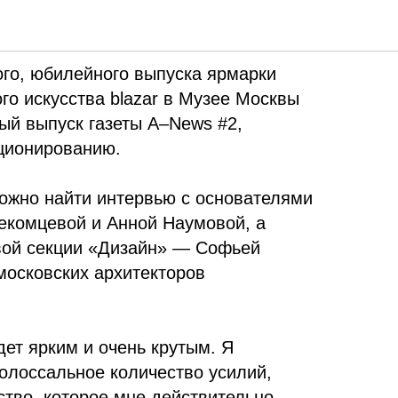
ого, юбилейного выпуска ярмарки
го искусства
blazar
в Музее Москвы
ый выпуск газеты A
–
News #2,
ционированию.
ожно найти интервью с основателями
Лекомцевой и Анной Наумовой, а
вой секции «Дизайн» — Софьей
московских архитекторов
удет ярким и очень крутым. Я
олоссальное количество усилий,
ство, которое мне действительно