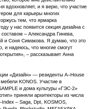
ня вдохновляет, и я верю, что участие
тером для карьеры многих
горжусь тем, что ярмарка
оду у нас появится секция дизайна с
 составом – Александра Гинева,
̆ и Соня Симакова. Я думаю, что это
о, и надеюсь, что многие смогут
открытия», – рассказывает Анна
кции «Дизайн» — резиденты A
–
House
 мебели
KONOS.
Участие в
SAMPLE и дома культуры «ГЭС-2»
отип» приняли архитекторы из числа
–
Index
– Saga, Dpt, KOSMOS,
 + Rueda, Blockstudio, МЕГАБУДКА,