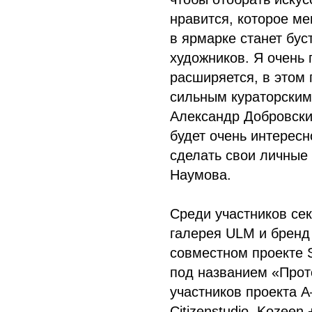
нравится, которое ме
в ярмарке станет бус
художников. Я очень 
расширяется, в этом г
сильным кураторским
Александр Добровскии
будет очень интересн
сделать свои личные 
Наумова.
Среди участников се
галерея ULM
и бренд
совместном проекте 
под названием «Прот
участников проекта
A
Citizenstudio, Kozeen