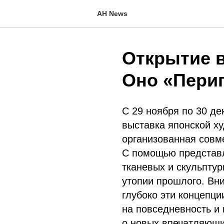
AH News
Открытие 
Оно «Пери
C 29 ноября по 30 де
выставка японской х
организованная совм
С помощью представл
тканевых и скульпту
утопии прошлого. Вни
глубоко эти концепц
на повседневность и
о новых впечатляющи