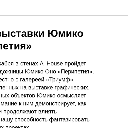
выставки Юмико
петия»
кабря в стенах A–House пройдет
удожницы Юмико Оно «Перипетия»,
естно с галереей «Триумф».
енных на выставке графических,
рных объектов Юмико осмысляет
мание к ним демонстрирует, как
ии продолжают влиять
 нашу способность фантазировать
х проектах.