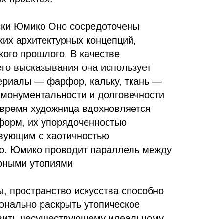
ски Юмико Оно сосредоточены
ких архитектурных концепций,
ского прошлого. В качестве
его высказывания она использует
териалы — фарфор, кальку, ткань —
 монументальности и долговечности
е время художница вдохновляется
форм, их упорядоченностью
твующим с хаотичностью
ю. Юмико проводит параллель между
рными утопиями
, пространство искусства способно
конально раскрыть утопическое
вить несуществующему идеальному