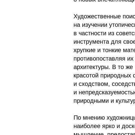
Художественные пои
на изучении утопичес
в частности из совет
инструмента для сво
хрупкие и тонкие ма
противопоставляя их
архитектуры. В то ж
красотой природных 
и сходством, соседс
и непредсказуемость
природными и культу
По мнению художницы
наиболее ярко и дос
мышление, предоста