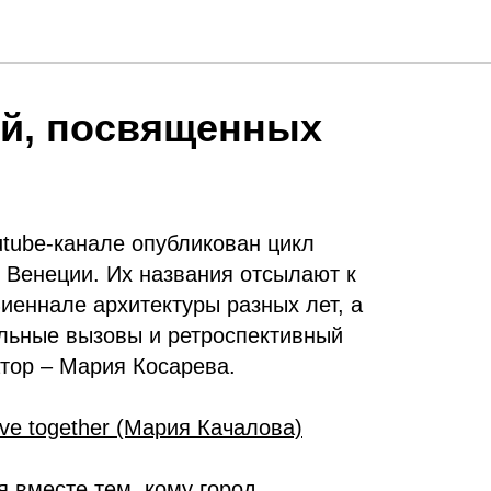
ий, посвященных
utube-канале опубликован цикл
 Венеции. Их названия отсылают к
иеннале архитектуры разных лет, а
льные вызовы и ретроспективный
атор – Мария Косарева.
 live together (Мария Качалова)
я вместе тем, кому город